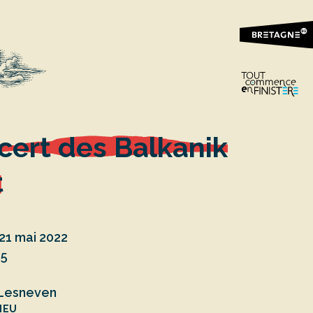
cert des Balkanik
t
21 mai 2022
15
, Lesneven
IEU