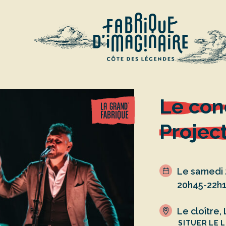
Le con
Projec
Le samedi 
20h45-22h
Le cloître
SITUER LE L