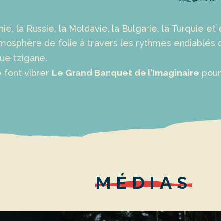
e, la Russie, la Moldavie, la Bulgarie, la Turquie et
tmosphère de folie à travers les rythmes endiablés 
ue tzigane.
font vibrer
Le Grand Banquet de l’Imaginaire
pour
MÉDIAS