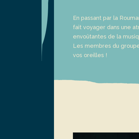
En passant par la Roumani
fait voyager dans une a
envoûtantes de la musiq
Les membres du groupe 
vos oreilles !