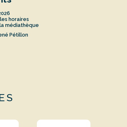
 2026
 la médiathèque
né Pétillon
ES