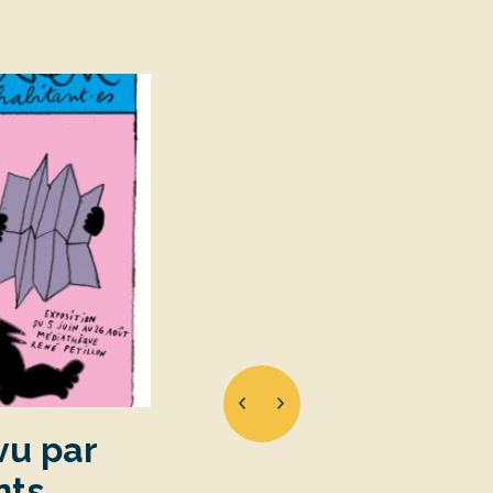
vu par
nts