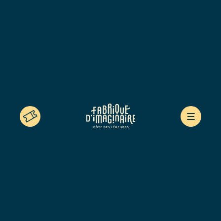
LA CÔTE DES LÉGENDES
Mentions légales
Politique de confidentialité
Déclaration d’accessibilité
Contact