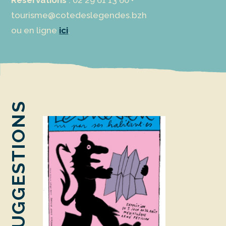
Réservations
: 02 29 61 13 60 •
tourisme@cotedeslegendes.bzh
ou en ligne
ici
.
SUGGESTIONS