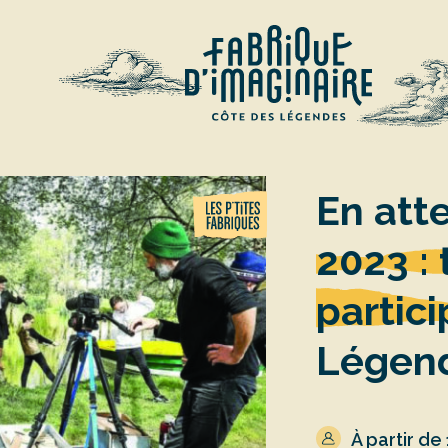
En att
2023 :
partici
Légend
À partir de