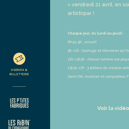
> vendredi 21 avril, en 
artistique !
Chaque jour, du lundi au jeudi :
8h45-9h ; accueil
9h-12h : tournage et interviews sur fo
12h-13h30 : chacun ramène son piqu
13h30-17h : 3 ateliers de création ar
AGENDA &
BILLETTERIE
Samir Dib, musicien et compositeur, F
Voir la vidé