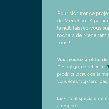
Pour clôturer ce projet
de Meneham. À partir 
la nuit, laissez-vous s
rochers de Meneham à 
tous !
Vous voulez profiter de
Dès 19h30, direction le
B
produits locaux de la mer
vous êtes trop tard, pa
Le +
: tout spécialement 
à emporter