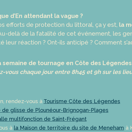
que d’En attendant la vague ?
s efforts de protection du littoral, ça y est,
la m
-delà de la fatalité de cet événement, les gen
té leur réaction ? Ont-ils anticipé ? Comment s’a
a semaine de tournage en Côte des Légendes 
z-vous chaque jour entre 8h45 et 9h sur les lieu
ven, rendez-vous à
Tourisme Côte des Légendes
e de glisse de Plounéour-Brignogan-Plages
salle multifonction de Saint-Frégant
vous à
la Maison de territoire du site de Meneham
à 