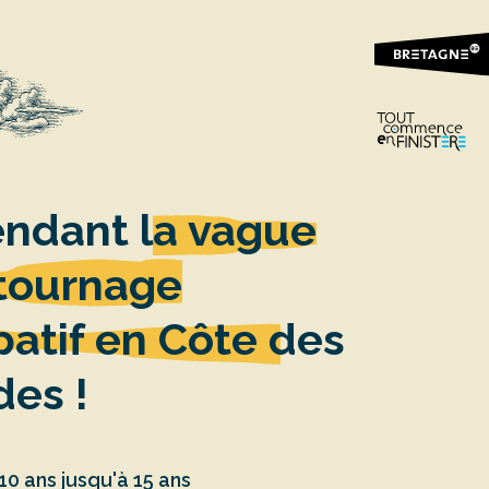
endant la vague
 tournage
patif en Côte des
es !
 10 ans jusqu'à 15 ans