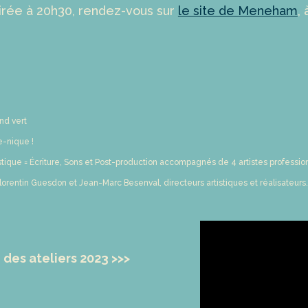
soirée à 20h30, rendez-vous sur
le site de Meneham
,
nd vert
e-nique !
tistique = Écriture, Sons et Post-production accompagnés de 4 artistes profess
lorentin Guesdon et Jean-Marc Besenval, directeurs artistiques et réalisateurs.
o des ateliers 2023 >>>