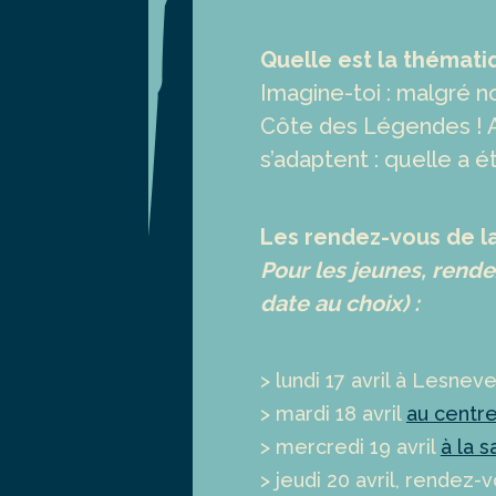
Quelle est la thémati
Imagine-toi : malgré no
Côte des Légendes ! Au
s’adaptent : quelle a é
Les rendez-vous de l
Pour les jeunes, rende
date au choix) :
> lundi 17 avril à Lesne
> mardi 18 avril
au centr
> mercredi 19 avril
à la 
> jeudi 20 avril, rendez-