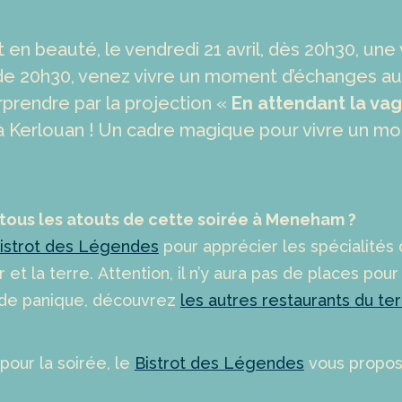
 en beauté, le vendredi 21 avril, dès 20h30, une ve
de 20h30, venez vivre un moment d’échanges au
urprendre par la projection «
En attendant la va
Kerlouan ! Un cadre magique pour vivre un mom
 tous les atouts de cette soirée à Meneham ?
istrot des Légendes
pour apprécier les spécialités 
 et la terre. Attention, il n’y aura pas de places pou
s de panique, découvrez
les autres restaurants du ter
pour la soirée, le
Bistrot des Légendes
vous propose