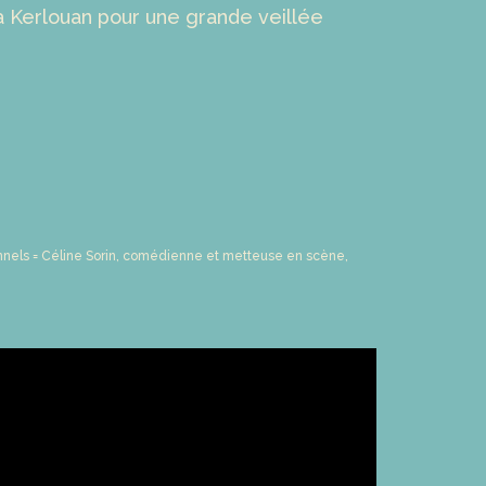
 à Kerlouan pour une grande veillée
ionnels = Céline Sorin, comédienne et metteuse en scène,