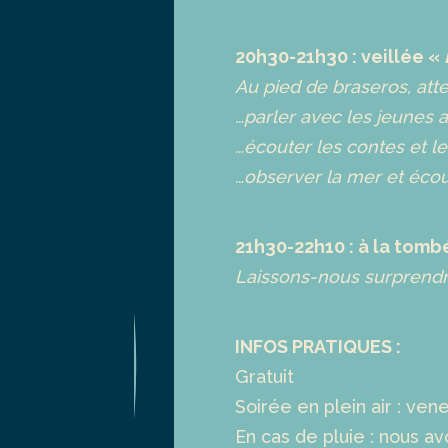
20h30-21h30 : veillée «
Au pied de braseros, at
…parler avec les jeunes 
…écouter les contes et l
…observer la mer et écout
21h30-22h10 : à la tombé
Laissons-nous surprendr
INFOS PRATIQUES :
Gratuit
Soirée en plein air : ve
En cas de pluie : nous a