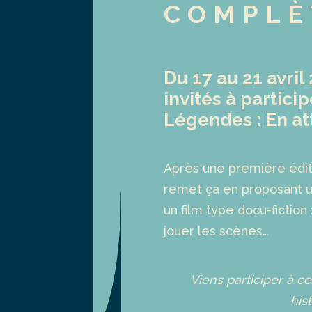
COMPLÈ
Du 17 au 21 avril
invités à partici
Légendes : En at
Après une première éditi
remet ça en proposant un
un film type docu-fiction
jouer les scènes…
Viens participer à c
his