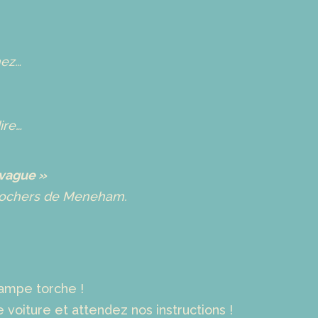
nez…
ire…
 vague »
 rochers de Meneham.
lampe torche !
voiture et attendez nos instructions !